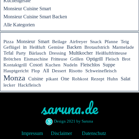
Küchengeräte
Monsieur Cuisine Smart
Monsieur Cuisine Smart Backen
Alle Kategorien
Monsieur
Smart
Pizza
Beilage
Airfreyer
Snack
Pfanne
Teig
in
Backen
Geflügel
Heißluft
Gemüse
Brotaufstrich
Marmelade
Tefal
Multikocher
Heißluftfritteuse
Party
Bärlauch
Dressing
Optigrill
Brötchen
Eismaschine
Fritteuse
Grillen
Fleisch
Brot
Fleischlos
Suppe
Cosori
Kontaktgrill
Kuchen
Nudeln
Hauptgericht
All
Flop
Dessert
Risotto
Schweinefleisch
Monza
Cuisine
One
Rezept
Salat
pikant
Rohkost
Huhn
lecker
Hackfleisch
saruna.de
Design 2021 by Saruna
Impressum
Disclaimer
Datenschutz