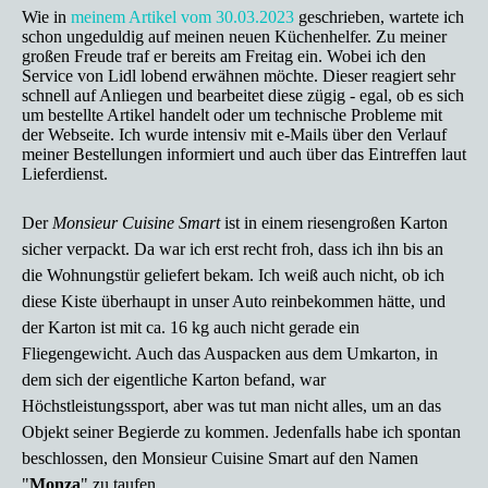
Wie in
meinem Artikel vom 30.03.2023
geschrieben, wartete ich
schon ungeduldig auf meinen neuen Küchenhelfer. Zu meiner
großen Freude traf er bereits am Freitag ein. Wobei ich den
Service von Lidl lobend erwähnen möchte. Dieser reagiert sehr
schnell auf Anliegen und bearbeitet diese zügig - egal, ob es sich
um bestellte Artikel handelt oder um technische Probleme mit
der Webseite. Ich wurde intensiv mit e-Mails über den Verlauf
meiner Bestellungen informiert und auch über das Eintreffen laut
Lieferdienst.
Der
Monsieur Cuisine Smart
ist in einem riesengroßen Karton
sicher verpackt. Da war ich erst recht froh, dass ich ihn bis an
die Wohnungstür geliefert bekam. Ich weiß auch nicht, ob ich
diese Kiste überhaupt in unser Auto reinbekommen hätte, und
der Karton ist mit ca. 16 kg auch nicht gerade ein
Fliegengewicht. Auch das Auspacken aus dem Umkarton, in
dem sich der eigentliche Karton befand, war
Höchstleistungssport, aber was tut man nicht alles, um an das
Objekt seiner Begierde zu kommen. Jedenfalls habe ich spontan
beschlossen, den Monsieur Cuisine Smart auf den Namen
"
Monza
" zu taufen.