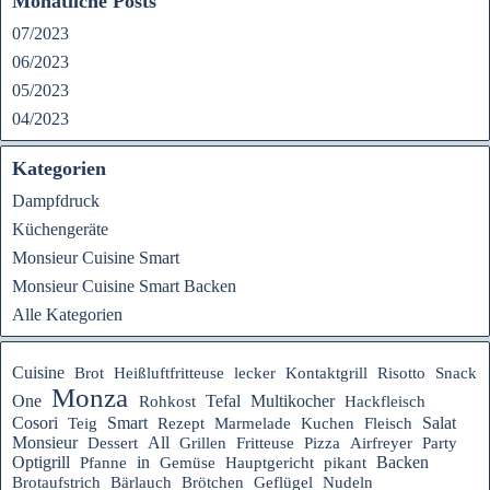
Monatliche Posts
07/2023
06/2023
05/2023
04/2023
Kategorien
Dampfdruck
Küchengeräte
Monsieur Cuisine Smart
Monsieur Cuisine Smart Backen
Alle Kategorien
Cuisine
Heißluftfritteuse
Brot
lecker
Kontaktgrill
Risotto
Snack
Monza
Tefal
One
Multikocher
Rohkost
Hackfleisch
Cosori
Smart
Rezept
Salat
Teig
Marmelade
Kuchen
Fleisch
Monsieur
All
Dessert
Grillen
Fritteuse
Pizza
Airfreyer
Party
Optigrill
in
Hauptgericht
Backen
Pfanne
Gemüse
pikant
Brotaufstrich
Bärlauch
Brötchen
Geflügel
Nudeln