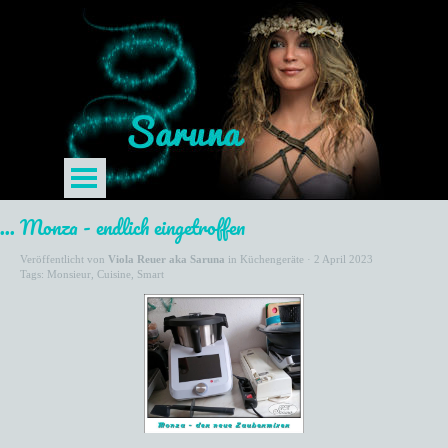
... Monza - endlich eingetroffen
Veröffentlicht von
Viola Reuer aka Saruna
in
Küchengeräte
· 2 April 2023
Tags:
Monsieur
,
Cuisine
,
Smart