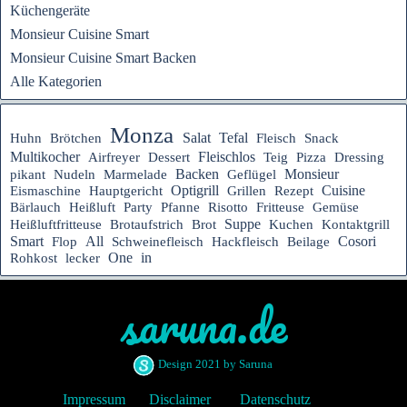
Küchengeräte
Monsieur Cuisine Smart
Monsieur Cuisine Smart Backen
Alle Kategorien
Monza
Tefal
Salat
Huhn
Brötchen
Fleisch
Snack
Fleischlos
Multikocher
Airfreyer
Dessert
Teig
Pizza
Dressing
Backen
Monsieur
pikant
Nudeln
Marmelade
Geflügel
Hauptgericht
Optigrill
Rezept
Cuisine
Eismaschine
Grillen
Bärlauch
Heißluft
Party
Pfanne
Risotto
Fritteuse
Gemüse
Suppe
Heißluftfritteuse
Brotaufstrich
Brot
Kuchen
Kontaktgrill
Smart
All
Cosori
Flop
Schweinefleisch
Hackfleisch
Beilage
One
in
Rohkost
lecker
saruna.de
Design 2021 by Saruna
Impressum
Disclaimer
Datenschutz