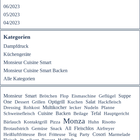
06/2023
05/2023
04/2023
Kategorien
Dampfdruck
Küchengeräte
Monsieur Cuisine Smart
Monsieur Cuisine Smart Backen
Alle Kategorien
Suppe
Monsieur
Smart
Brötchen
Flop
Eismaschine
Geflügel
One
Optigrill
Salat
Dessert
Grillen
Kuchen
Hackfleisch
Multikocher
Dressing
Rohkost
lecker
Nudeln
Pfanne
Tefal
Cuisine
Backen
Hauptgericht
Schweinefleisch
Beilage
Monza
Bärlauch
Kontaktgrill
Pizza
Huhn
Risotto
Fleischlos
All
Brotaufstrich
Gemüse
Snack
Airfreyer
Heißluftfritteuse
Cosori
Brot
Fritteuse
Teig
Party
Marmelade
in
Rezept
Fleisch
pikant
Heißluft