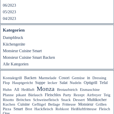
06/2023
05/2023
04/2023
Kategorien
Dampfdruck
Küchengeräte
Monsieur Cuisine Smart
Monsieur Cuisine Smart Backen
Alle Kategorien
Backen
Cosori
in
Kontaktgrill
Marmelade
Gemüse
Dressing
Suppe
Tefal
Hauptgericht
Salat
Optigrill
Flop
lecker
Nudeln
Monza
All
Huhn
Heißluft
Brotaufstrich
Eismaschine
Fleischlos
Rezept
Pfanne
pikant
Bärlauch
Party
Airfreyer
Teig
Multikocher
Risotto
Brötchen
Schweinefleisch
Snack
Dessert
Cuisine
Monsieur
Kuchen
Geflügel
Beilage
Fritteuse
Grillen
Smart
Heißluftfritteuse
Pizza
Brot
Hackfleisch
Rohkost
Fleisch
One