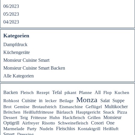
06/2023
05/2023
04/2023
Kategorien
Dampfdruck
Küchengeräte
Monsieur Cuisine Smart
Monsieur Cuisine Smart Backen
Alle Kategorien
Tefal
Backen
Rezept
All
Fleisch
pikant
Pfanne
Flop
Kuchen
Monza
Suppe
Cuisine
in
Salat
Rohkost
lecker
Beilage
Multikocher
Brot
Gemüse
Brotaufstrich
Eismaschine
Geflügel
Heißluftfritteuse
Hauptgericht
Brötchen
Bärlauch
Snack
Pizza
Monsieur
Dessert
Teig
Fritteuse
Huhn
Hackfleisch
Grillen
Optigrill
Cosori
One
Airfreyer
Risotto
Schweinefleisch
Fleischlos
Marmelade
Party
Nudeln
Kontaktgrill
Heißluft
Smart
Dressing