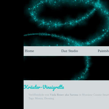
Home
Daz Studio
Paints
Kräuter-Vinaigrette
Veröffentlicht von
Viola Reuer aka Saruna
in
Monsieur Cuisine Smart
Tags:
Monza
,
Dressing