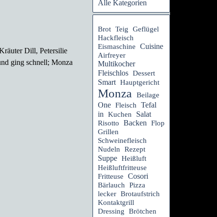
Alle Kategorien
Brot
Teig
Geflügel
Hackfleisch
Cuisine
Eismaschine
äuter Dill, Petersilie
Airfreyer
 und ging schnell; Monza
Multikocher
Fleischlos
Dessert
Smart
Hauptgericht
Monza
Beilage
Tefal
One
Fleisch
in
Salat
Kuchen
Backen
Risotto
Flop
Grillen
Schweinefleisch
Rezept
Nudeln
Suppe
Heißluft
Heißluftfritteuse
Cosori
Fritteuse
Bärlauch
Pizza
lecker
Brotaufstrich
Kontaktgrill
Dressing
Brötchen