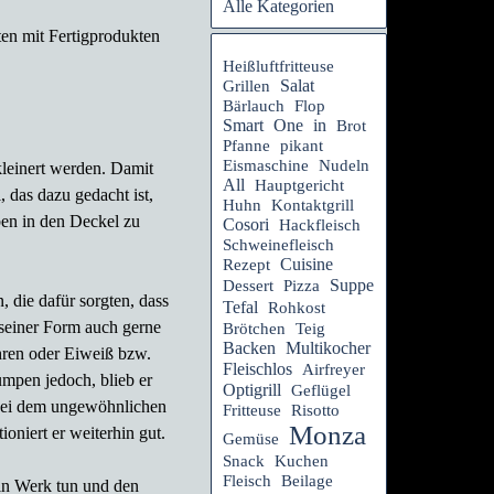
Alle Kategorien
ten mit Fertigprodukten
Heißluftfritteuse
Salat
Grillen
Bärlauch
Flop
Smart
One
in
Brot
Pfanne
pikant
Eismaschine
Nudeln
kleinert werden. Damit
All
Hauptgericht
 das dazu gedacht ist,
Huhn
Kontaktgrill
ben in den Deckel zu
Cosori
Hackfleisch
Schweinefleisch
Rezept
Cuisine
Suppe
Dessert
Pizza
 die dafür sorgten, dass
Tefal
Rohkost
d seiner Form auch gerne
Brötchen
Teig
Backen
Multikocher
hren oder Eiweiß bzw.
Fleischlos
Airfreyer
umpen jedoch, blieb er
Optigrill
Geflügel
 bei dem ungewöhnlichen
Fritteuse
Risotto
Monza
ioniert er weiterhin gut.
Gemüse
Snack
Kuchen
Fleisch
Beilage
ein Werk tun und den