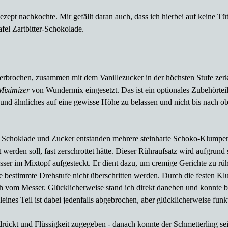
ezept nachkochte. Mir gefällt daran auch, dass ich hierbei auf keine Tü
afel Zartbitter-Schokolade.
 zerbrochen, zusammen mit dem Vanillezucker in der höchsten Stufe zer
Miximizer
von Wundermix eingesetzt. Das ist ein optionales Zubehörteil,
und ähnliches auf eine gewisse Höhe zu belassen und nicht bis nach o
 Schoklade und Zucker entstanden mehrere steinharte Schoko-Klumpen,
 werden soll, fast zerschrottet hätte. Dieser Rühraufsatz wird aufgrun
ser im Mixtopf aufgesteckt. Er dient dazu, um cremige Gerichte zu rü
ne bestimmte Drehstufe nicht überschritten werden. Durch die festen Kl
h vom Messer. Glücklicherweise stand ich direkt daneben und konnte
leines Teil ist dabei jedenfalls abgebrochen, aber glücklicherweise funkt
drückt und Flüssigkeit zugegeben - danach konnte der Schmetterling s