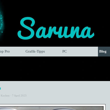
hop Pro
Grafik-Tipps
PC
Blog
a
t Kochen
· 7 April 2023