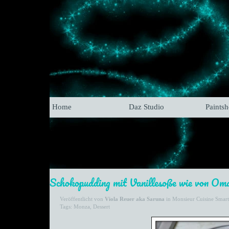
Home
Daz Studio
Paints
Schokopudding mit Vanillesoße wie von Om
Veröffentlicht von
Viola Reuer aka Saruna
in
Monsieur Cuisine Smar
Tags:
Monza
,
Dessert