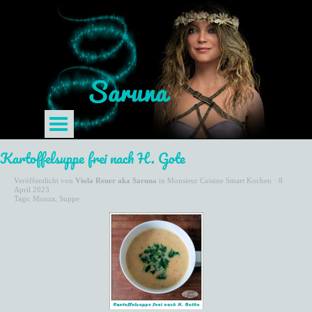
Kartoffelsuppe frei nach H. Gote
Veröffentlicht von
Viola Reuer aka Saruna
in
Monsieur Cuisine Smart Kochen
· 8
April 2023
Tags:
Monza
,
Suppe