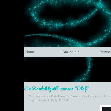
Home
Daz Studio
Paints
Ein Kontaktgrill namens "Olaf"
Veröffentlicht von
Viola Reuer aka Saruna
in
Küchengeräte
· 6 März
Tags:
Kontaktgrill
,
Optigrill
,
Tefal